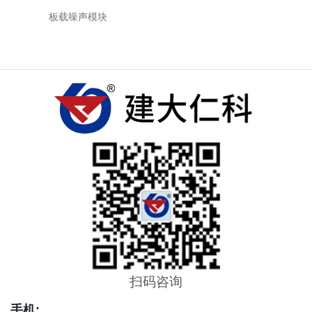
板载噪声模块
扫码咨询
手机: