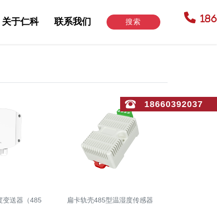
18
关于仁科
联系我们
搜索
18660392037
变送器（485
扁卡轨壳485型温湿度传感器
）