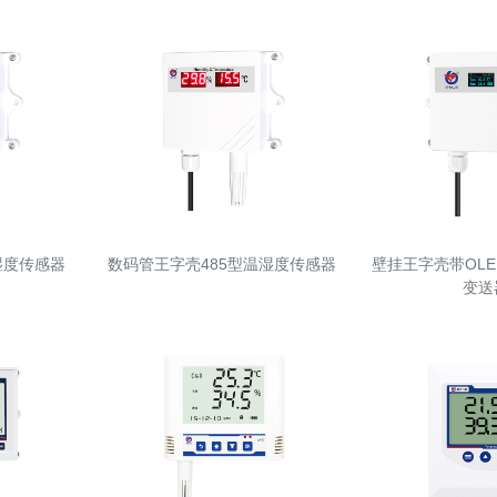
湿度传感器
数码管王字壳485型温湿度传感器
壁挂王字壳带OL
变送