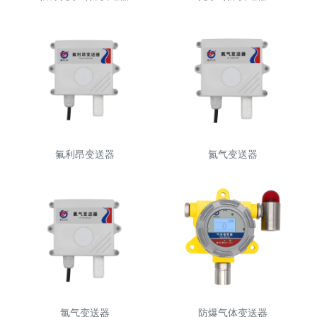
氟利昂变送器
氮气变送器
氯气变送器
防爆气体变送器