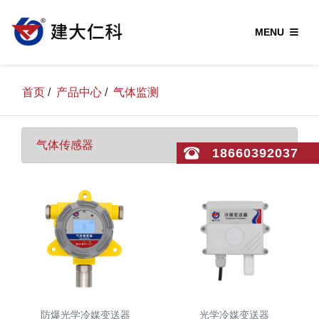
MENU
首页
/
产品中心
/
气体监测
气体传感器
18660392037
防爆光学冷媒变送器
光学冷媒变送器