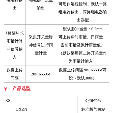
可用作远程控制，默认一路
出
输出
继电器输出，两路继电器输
出选配
默认脉冲当量：0.2mm
1路翻斗式
采集开关量脉
可上传瞬时雨量、日雨量、
雨量计脉
冲信号进行雨
当前雨量及累计雨量值。
冲信号输
量计量
（默认采用第二路开关量作
入
为雨量计输入）
数据上传
数据上传间隔20s~65535s可
20s~65535s
间隔
设（默认300s）
产品选型
RS-
公司代号
QXZN-
标准版气象站