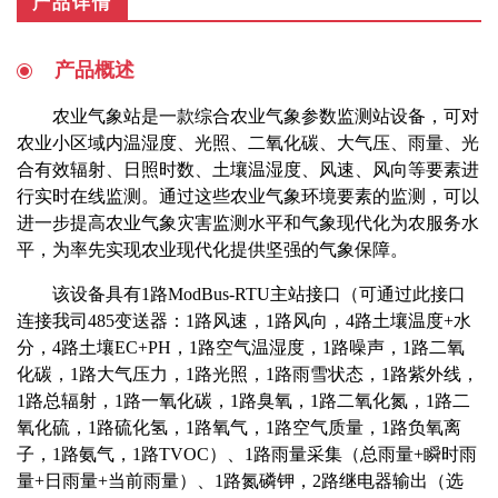
产品详情
产品概述
农业气象站是一款综合农业气象参数监测站设备，可对
农业小区域内温湿度、光照、二氧化碳、大气压、雨量、光
合有效辐射、日照时数、土壤温湿度、风速、风向等要素进
行实时在线监测。通过这些农业气象环境要素的监测，可以
进一步提高农业气象灾害监测水平和气象现代化为农服务水
平，为率先实现农业现代化提供坚强的气象保障。
该设备具有1路ModBus-RTU主站接口（可通过此接口
连接我司485变送器：1路风速，1路风向，4路土壤温度+水
分，4路土壤EC+PH，1路空气温湿度，1路噪声，1路二氧
化碳，1路大气压力，1路光照，1路雨雪状态，1路紫外线，
1路总辐射，1路一氧化碳，1路臭氧，1路二氧化氮，1路二
氧化硫，1路硫化氢，1路氧气，1路空气质量，1路负氧离
子，1路氨气，1路TVOC）、1路雨量采集（总雨量+瞬时雨
量+日雨量+当前雨量）、1路氮磷钾，2路继电器输出（选