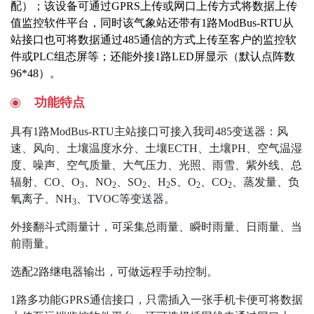
配）；该设备可通过GPRS上传或网口上传方式将数据上传
值监控软件平台，同时该气象站还带有1路ModBus-RTU从
站接口也可将数据通过485通信的方式上传至客户的监控软
件或PLC组态屏等；还能外接1路LED屏显示（默认点阵数
96*48）。
功能特点
具有1路ModBus-RTU主站接口可接入我司485变送器：风
速、风向、土壤温度水分、土壤ECTH、土壤PH、空气温湿
度、噪声、空气质量、大气压力、光照、雨雪、紫外线、总
辐射、CO、O
、NO
、SO
、H
S、O
、CO
、蒸发量、负
3
2
2
2
2
2
氧离子、NH
、TVOC等变送器。
3
外接翻斗式雨量计，可采集总雨量、瞬时雨量、日雨量、当
前雨量。
选配2路继电器输出，可做远程手动控制。
1路多功能GPRS通信接口，只需插入一张手机卡便可将数据