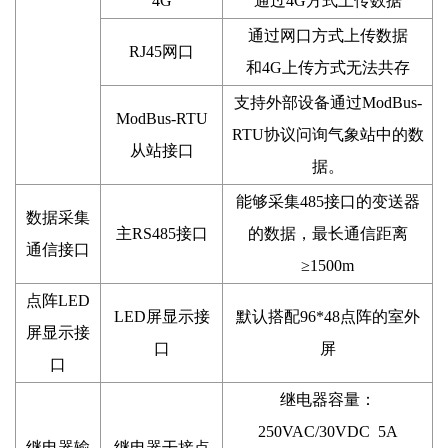
4G
通过4G方式上传数据
通过网口方式上传数据
RJ45网口
和4G上传方式无法共存
支持外部设备通过ModBus-
ModBus-RTU
RTU协议问询气象站中的数
从站接口
据。
能够采集485接口的变送器
数据采集
主RS485接口
的数据，最长通信距离
通信接口
≥1500m
点阵LED
LED屏显示接
默认搭配96*48点阵的室外
屏显示接
口
屏
口
继电器容量：
250VAC/30VDC 5A
继电器输
继电器干接点